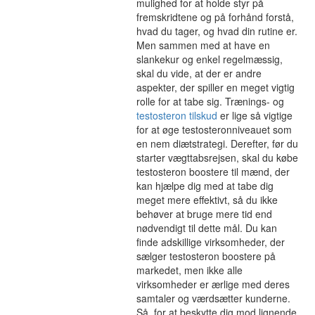
mulighed for at holde styr på
fremskridtene og på forhånd forstå,
hvad du tager, og hvad din rutine er.
Men sammen med at have en
slankekur og enkel regelmæssig,
skal du vide, at der er andre
aspekter, der spiller en meget vigtig
rolle for at tabe sig. Trænings- og
testosteron tilskud
er lige så vigtige
for at øge testosteronniveauet som
en nem diætstrategi. Derefter, før du
starter vægttabsrejsen, skal du købe
testosteron boostere til mænd, der
kan hjælpe dig med at tabe dig
meget mere effektivt, så du ikke
behøver at bruge mere tid end
nødvendigt til dette mål. Du kan
finde adskillige virksomheder, der
sælger testosteron boostere på
markedet, men ikke alle
virksomheder er ærlige med deres
samtaler og værdsætter kunderne.
Så, for at beskytte dig mod lignende